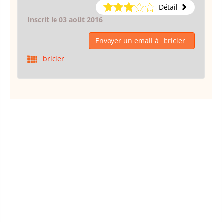
Détail
Inscrit le 03 août 2016
Envoyer un email à _bricier_
_bricier_