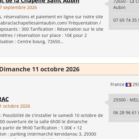
ac de la Chapelle Saint Aubin
72650 - La C
7 septembre 2026
Aubin
, réservations et paiement en ligne sur notre site
07 69 74 35 
icabraclachapellesaintaubin.com/ Fréquentation /
osants : 300 Tarification : Réservation sur le site
mètres / réservation sur place : 10€ pour 2
sation : Centre bourg, 72650...
Dimanche 11 octobre 2026
France
29
RAC
29300 - ME
 octobre 2026
06 28 96 61 
Possibilité de s'installer le samedi 10 octobre de
00 ouverture de la salle 6h00 le dimanche
a partir de 9h00 Tarification : 1.00€ + 12
tion : parking intermarché kervidanou 3, 29300