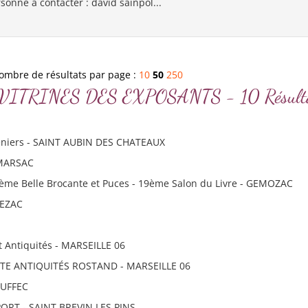
onne à contacter : david sainpol...
ombre de résultats par page :
10
50
250
RIC VITRINES DES EXPOSANTS - 10 Résult
reniers - SAINT AUBIN DES CHATEAUX
 MARSAC
8ème Belle Brocante et Puces - 19ème Salon du Livre - GEMOZAC
TEZAC
t Antiquités - MARSEILLE 06
TE ANTIQUITÉS ROSTAND - MARSEILLE 06
RUFFEC
PORT - SAINT BREVIN LES PINS