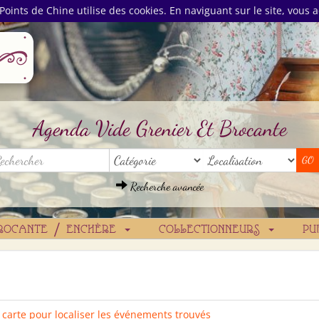
Points de Chine utilise des cookies. En naviguant sur le site, vous a
Agenda Vide Grenier Et Brocante
Recherche avancée
ROCANTE / ENCHÈRE
COLLECTIONNEURS
PU
a carte pour localiser les événements trouvés