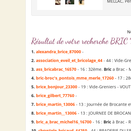
MELLAC, Pers
N
Résultat de votre recherche B
1.
alexandra_
bric
e_87000
-
2.
association_eveil_et_
bric
olage_44
- 44 : Vide-G
3.
ass_
bric
abrac_16570
- 16 : 32ème.
Bric
a Brac -
4.
bric
-broc's_pontois_mme_merle_17260
- 17 : 2
5.
bric
e_bonjour_23300
- 19 : Vide-Greniers - VOU
6.
bric
e_gilbert_77760
-
7.
bric
e_martin_13006
- 13 : Journée de Brocante e
8.
bric
e_martin__13006
- 13 : JOURNEE DE BROCAN
9.
bric
_a_brac_michel16_16700
- 16 :
Bric
à Brac - 
10.
chrystele_
bric
aud_44250
- 44 : BRADERIE DU S