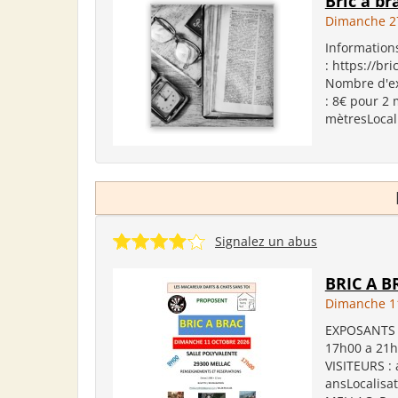
Bric à br
Dimanche 2
Informations
: https://br
Nombre d'exp
: 8€ pour 2 
mètresLocali
Signalez un abus
BRIC A B
Dimanche 11
EXPOSANTS : 
17h00 a 21h
VISITEURS : 
ansLocalisa