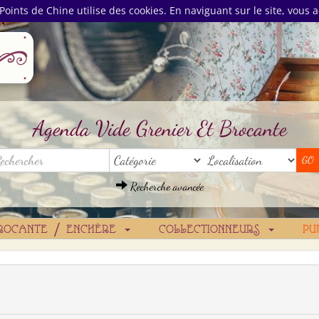
Points de Chine utilise des cookies. En naviguant sur le site, vous a
Agenda Vide Grenier Et Brocante
Recherche avancée
ROCANTE / ENCHÈRE
COLLECTIONNEURS
PU