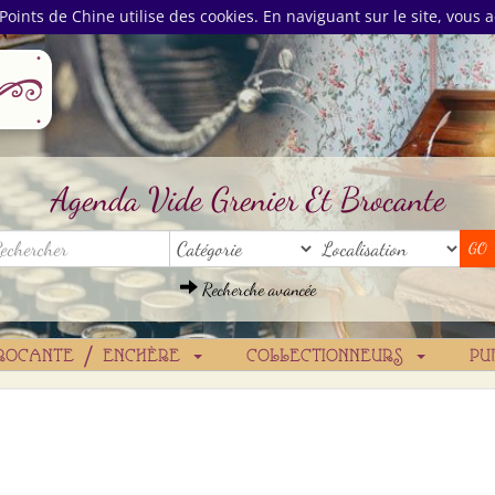
Points de Chine utilise des cookies. En naviguant sur le site, vous a
Agenda Vide Grenier Et Brocante
Recherche avancée
ROCANTE / ENCHÈRE
COLLECTIONNEURS
PU