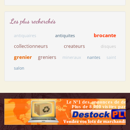
Les plus recherchés
brocante
antiquites
antiquaires
collectionneurs
createurs
disques
grenier
greniers
mineraux
nantes
saint
salon