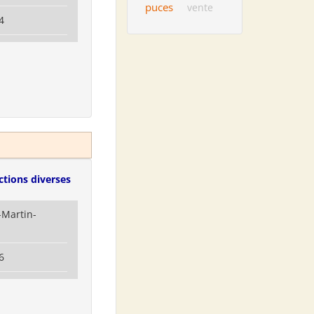
puces
vente
4
ctions diverses
-Martin-
6