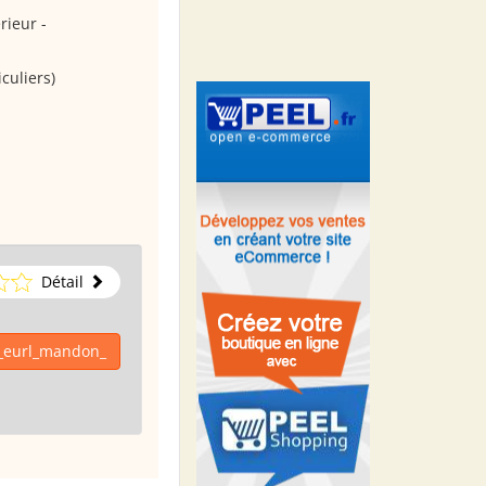
rieur -
culiers)
Détail
 _eurl_mandon_