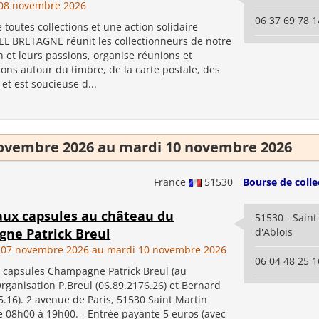
08 novembre 2026
06 37 69 78 1
toutes collections et une action solidaire
L BRETAGNE réunit les collectionneurs de notre
n et leurs passions, organise réunions et
ons autour du timbre, de la carte postale, des
et est soucieuse d...
ovembre 2026 au mardi 10 novembre 2026
France
51530
Bourse de colle
aux capsules au château du
51530 - Saint
ne Patrick Breul
d'Ablois
 07 novembre 2026 au mardi 10 novembre 2026
06 04 48 25 1
 capsules Champagne Patrick Breul (au
rganisation P.Breul (06.89.2176.26) et Bernard
5.16). 2 avenue de Paris, 51530 Saint Martin
e 08h00 à 19h00. - Entrée payante 5 euros (avec