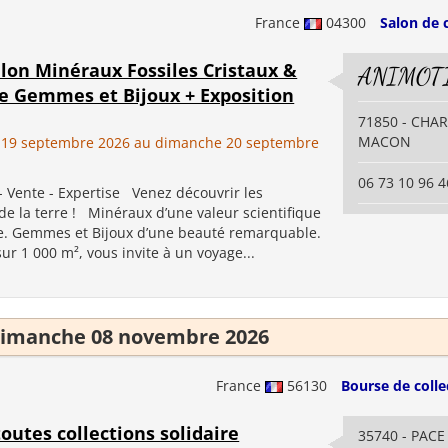
France
04300
Salon de 
lon Minéraux Fossiles Cristaux &
ANIMOT
re Gemmes et Bijoux + Exposition
71850 - CHA
MACON
 19 septembre 2026 au dimanche 20 septembre
06 73 10 96 4
- Vente - Expertise Venez découvrir les
de la terre ! Minéraux d’une valeur scientifique
e. Gemmes et Bijoux d’une beauté remarquable.
r 1 000 m², vous invite à un voyage...
imanche 08 novembre 2026
France
56130
Bourse de colle
outes collections solidaire
35740 - PACE