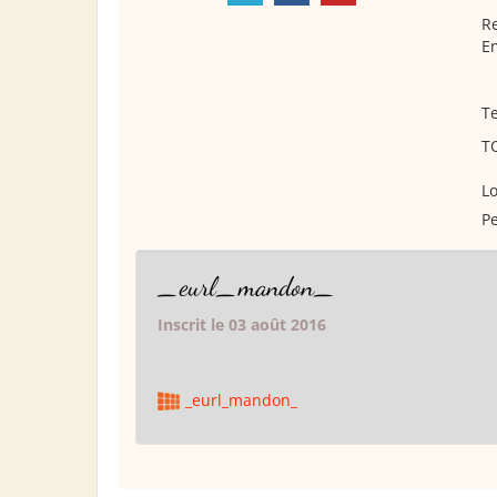
R
En
Te
T
Lo
Pe
_eurl_mandon_
Inscrit le 03 août 2016
_eurl_mandon_