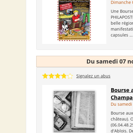
Dimanche 
Une Bourse 
PHILAPOSTE
belle régio
manifestati
capsules … 
Du samedi 07 n
Signalez un abus
Bourse 
Champag
Du samedi
Bourse aux
château). O
(06.04.48.2
d'Ablois. D