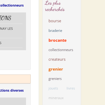
Les plus
collectionneurs
recherchés
IONS
bourse
RNAY LES
braderie
brocante
6
collectionneurs
createurs
grenier
greniers
jouets
livres
ctions diverses
mineraux