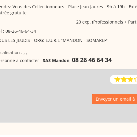
endez-Vous des Collectionneurs
- Place Jean Jaures - 9h à 19h - Exté
trée gratuite
20 exp. (Professionnels + Parti
l : 08-26-46-64-34
OUS LES JEUDIS - ORG: E.U.R.L "MANDON - SOMAREP"
calisation :
,
,
08 26 46 64 34
rsonne à contacter :
SAS Mandon
,
Envoyer un email à