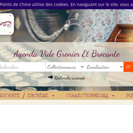
Points de Chine utilise des cookies. En naviguant sur le site, vous a
Agenda Vide Grenier Et Brocante
Recherche avancée
ROCANTE / ENCHÈRE
COLLECTIONNEURS
PU