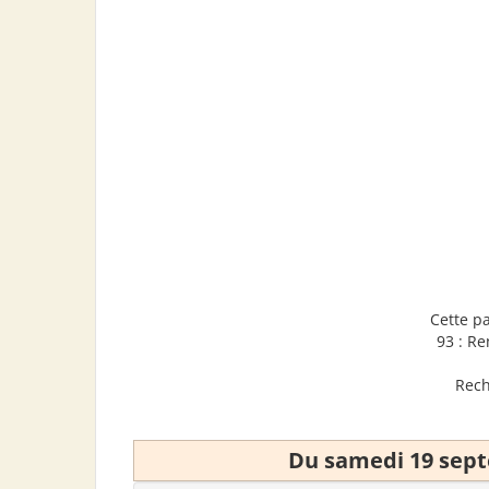
Cette p
93 : R
Rech
Du samedi 19 sep