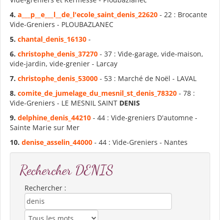
4.
a___p__e___l__de_l'ecole_saint_
denis
_22620
- 22 : Brocante
Vide-Greniers - PLOUBAZLANEC
5.
chantal_
denis
_16130
-
6.
christophe_
denis
_37270
- 37 : Vide-garage, vide-maison,
vide-jardin, vide-grenier - Larcay
7.
christophe_
denis
_53000
- 53 : Marché de Noël - LAVAL
8.
comite_de_jumelage_du_mesnil_st_
denis
_78320
- 78 :
Vide-Greniers - LE MESNIL SAINT
DENIS
9.
delphine_
denis
_44210
- 44 : Vide-greniers D'automne -
Sainte Marie sur Mer
10.
denis
e_asselin_44000
- 44 : Vide-Greniers - Nantes
Rechercher DENIS
Rechercher :