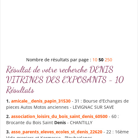
Nombre de résultats par page :
10
50
250
Résultat de votre recherche DENIS
VITRINES DES EXPOSANTS - 10
Résultats
1.
amicale__
denis
_papin_31530
- 31 : Bourse d'Echanges de
pieces Autos Motos anciennes - LEVIGNAC SUR SAVE
2.
association_loisirs_du_bois_saint_
denis
_60500
- 60 :
Brocante du Bois Saint
Denis
- CHANTILLY
3.
asso_parents_eleves_ecoles_st_
denis
_22620
- 22 : 16ème
Vide-greniers et Kermesse - Ploubazlanec