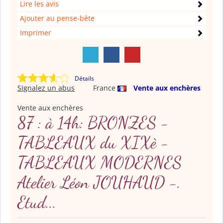
Lire les avis
Ajouter au pense-bête
Imprimer
Détails
Signalez un abus
France
Vente aux enchères
Vente aux enchères
87 : à 14h: BRONZES -
TABLEAUX du XIXè -
TABLEAUX MODERNES
Atelier Léon JOUHAUD -.
Etud...