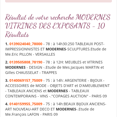
Résultat de votre recherche MODERNES
VITRINES DES EXPOSANTS - 10
Résultats
1.
0139024040_78000
- 78 : à 14h30:250 TABLEAUX POST-
IMPRESSIONNISTES ET
MODERNES
-SCULPTURES.Etude de
Me.Eric PILLON - VERSAILLES
2.
0139505808_78190
- 78 : à 12H: MEUBLES et VITRINES
MODERNES
- DESIGN -.Etude de Mes.Jacques MARTIN et
Gilles CHAUSSELAT - TRAPPES
3.
0140069157_75009
- 75 : à 14h: ARGENTERIE - BIJOUX -
ACCESSOIRES de MODE - OBJETS D'ART et D'AMEUBLEMENT
- TABLEAUX ANCIENS et
MODERNES
- TABLEAUX
CONTEMPORAINS - VINS -."COPAGES AUCTION" - PARIS 09
4.
0140159955_75009
- 75 : à 14h:BEAUX BIJOUX ANCIENS-
ART NOUVEAU-ART DECO ET
MODERNES
-.Etude de
Me.François LAFON - PARIS 09