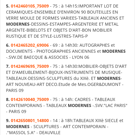
5.
0142460105_75009
- 75 : à 14h15:IMPORTANT LOT DE
CERAMIQUES-ENSEMBLE D'ENVIRON 90 BOUTEILLES EN
VERRE MOULE DE FORMES VARIEES-TABLEAUX ANCIENS ET
MODERNES
-DESSINS-ESTAMPES-ARGENTERIE ET METAL
ARGENTE-BIBELOTS ET OBJETS D'ART-BON MOBILIER
RUSTIQUE ET DE STYLE-LUSTRES-TAPIS-P
6.
0142465202_69006
- 69 : à 14h30: AUTOGRAPHES et
DOCUMENTS - PHOTOGRAPHIES ANCIENNES et
MODERNES
-.SVV.DE BAECQUE & ASSOCIES - LYON 06
7.
0142469695_75009
- 75 : à 14h30:MOBILIER-OBJETS D'ART
ET D'AMEUBLEMENT-BIJOUX-INSTRUMENTS DE MUSIQUE-
TABLEAUX-DESSINS-SCULPTURES du XIXè. ET
MODERNES
-
ART NOUVEAU-ART DECO.Etude de Mes.OGER&DUMONT -
PARIS 09
8.
0142610040_75009
- 75 : à 14h: CADRES - TABLEAUX
CONTEMPORAINS - TABLEAUX
MODERNES
-.SVV."LAC PARIS"
- PARIS 09
9.
0142650801_14800
- 14 : à 18h:TABLEAUX XIXè SIECLE et
MODERNES
- SCULPTURES - ART CONTEMPORAIN -
."MASSOL S.A" - DEAUVILLE