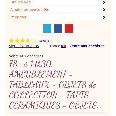
Lire les avis
Ajouter au pense-bête
Imprimer
Détails
Signalez un abus
France
Vente aux enchères
Vente aux enchères
78 : à 14h30:
AMEUBLEMENT -
TABLEAUX - OBJETS de
COLLECTION - TAPIS
CERAMIQUES - OBJETS...