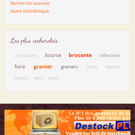
Recherche avancée
Notre bibliothèque
Les plus recherchés
brocante
bourse
antiquaires
collections
grenier
foire
greniers
livres
maison
nantes
saint
vente