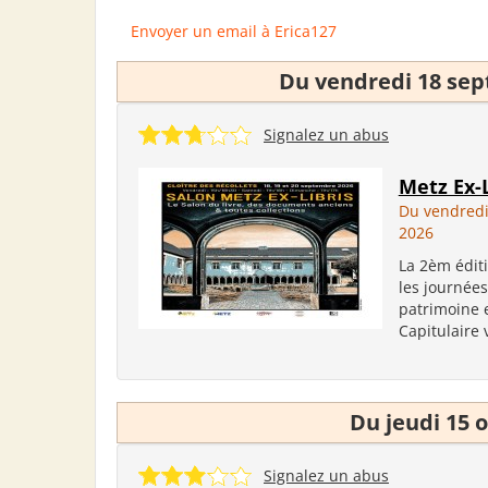
Envoyer un email à Erica127
Du vendredi 18 se
Signalez un abus
Metz Ex-L
Du vendred
2026
La 2èm édit
les journée
patrimoine e
Capitulaire v
Du jeudi 15 
Signalez un abus