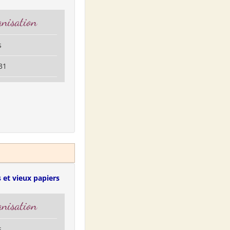
nisation
s
31
 et vieux papiers
nisation
s