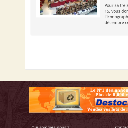
Pour sa trei
15, vous don
l'Iconograph
décembre co
Qui sommes-nous ?
Contac