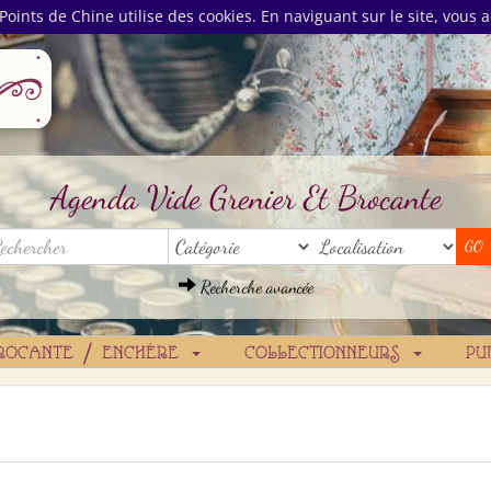
Points de Chine utilise des cookies. En naviguant sur le site, vous a
Agenda Vide Grenier Et Brocante
Recherche avancée
ROCANTE / ENCHÈRE
COLLECTIONNEURS
PU