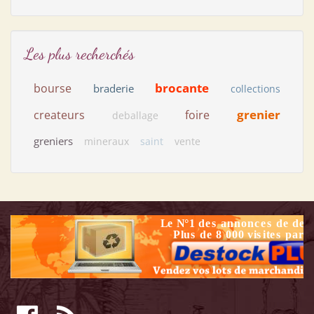
Les plus recherchés
brocante
bourse
braderie
collections
grenier
createurs
foire
deballage
greniers
mineraux
saint
vente