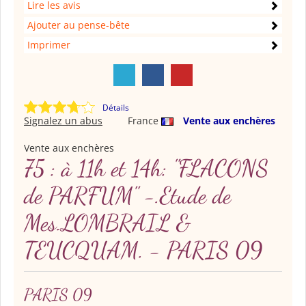
Lire les avis
Ajouter au pense-bête
Imprimer
Détails
Signalez un abus
France
Vente aux enchères
Vente aux enchères
75 : à 11h et 14h: "FLACONS
de PARFUM" -.Etude de
Mes.LOMBRAIL &
TEUCQUAM. - PARIS 09
PARIS 09