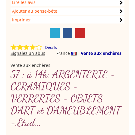
Lire les avis
Ajouter au pense-bête
Imprimer
Détails
Signalez un abus
France
Vente aux enchères
Vente aux enchères
57 : à 14h: ARGENTERIE -
CERAMIQUES -
VERRERIES - OBJETS
D'ART et D'AMEUBLEMENT
-.Etud...