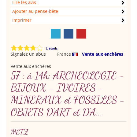
Lire les avis
Ajouter au pense-bête
Imprimer
Détails
Signalez un abus
France
Vente aux enchères
Vente aux enchères
57 : à 14h: ARCHEOLOGIE -
BIJOUX - IVOIRES -
MINERAUX et FOSSILES -
OBJETS D'ART et D'A...
METZ