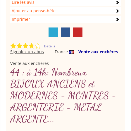
Lire les avis
Ajouter au pense-bête
Imprimer
Détails
Signalez un abus
France
Vente aux enchères
Vente aux enchères
44 : à 14h: Nombreux
BIJOUX ANCIENS et
MODERNES - MONTRES -
ARGENTERIE - METAL
ARGENTE...