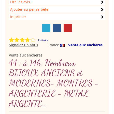
Lire les avis
Ajouter au pense-bête
Imprimer
Détails
Signalez un abus
France
Vente aux enchères
Vente aux enchères
44 : à 14h: Nombreux
BIJOUX ANCIENS et
MODERNES- MONTRES -
ARGENTERIE - METAL
ARGENTE...