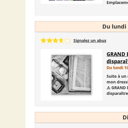
Emplacemen
Du lundi
Signalez un abus
GRAND D
disparaî
Du lundi 1
Suite à un 
mon dressi
⚠️ GRAND 
disparaître
D