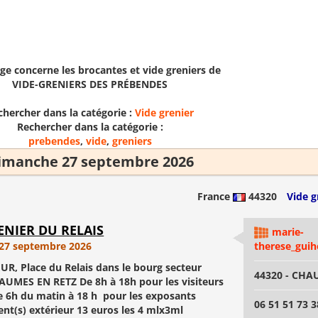
ge concerne les brocantes et vide greniers de
VIDE-GRENIERS DES PRÉBENDES
chercher dans la catégorie :
Vide grenier
Rechercher dans la catégorie :
prebendes
,
vide
,
greniers
imanche 27 septembre 2026
France
44320
Vide g
ENIER DU RELAIS
marie-
27 septembre 2026
therese_guih
UR, Place du Relais dans le bourg secteur
44320 - CHA
UMES EN RETZ De 8h à 18h pour les visiteurs
De 6h du matin à 18 h pour les exposants
06 51 51 73 3
t(s) extérieur 13 euros les 4 mlx3ml