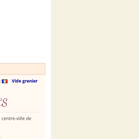
e
Vide grenier
ES
centre-ville de
-