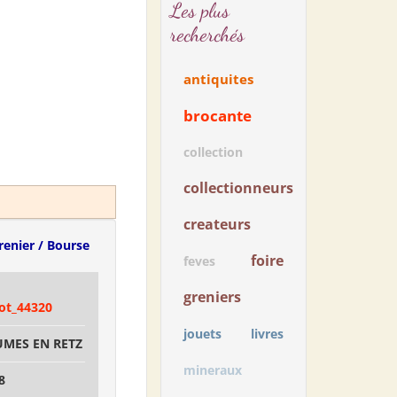
Les plus
recherchés
antiquites
brocante
collection
collectionneurs
createurs
renier / Bourse
foire
feves
greniers
ot_44320
jouets
livres
UMES EN RETZ
mineraux
8