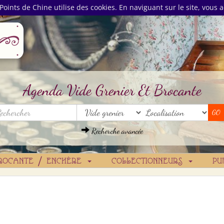
Points de Chine utilise des cookies. En naviguant sur le site, vous a
Agenda Vide Grenier Et Brocante
Recherche avancée
ROCANTE / ENCHÈRE
COLLECTIONNEURS
PU