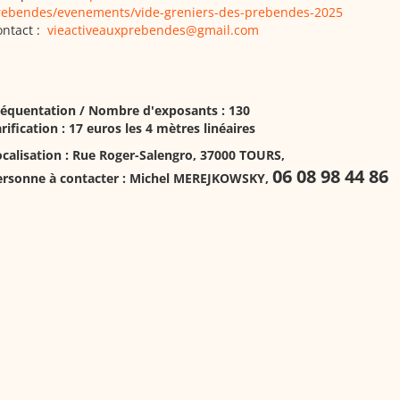
rebendes/evenements/vide-greniers-des-prebendes-2025
ontact :
vieactiveauxprebendes@gmail.com
réquentation / Nombre d'exposants : 130
rification : 17 euros les 4 mètres linéaires
calisation :
Rue Roger-Salengro, 37000 TOURS
,
06 08 98 44 86
ersonne à contacter :
Michel MEREJKOWSKY
,