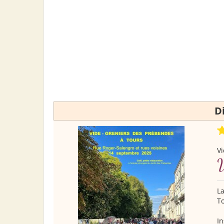
D
Vi
La
To
In