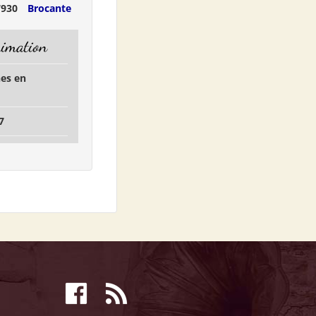
7930
Brocante
nimation
hes en
7