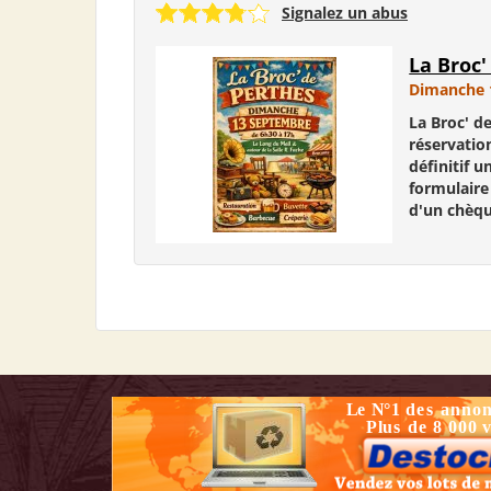
Signalez un abus
La Broc'
Dimanche 
La Broc' d
réservatio
définitif 
formulaire
d'un chèqu