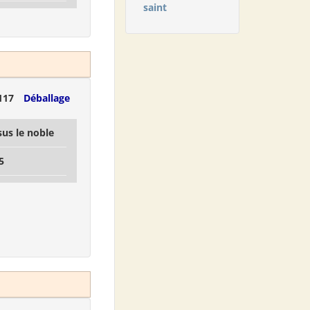
saint
117
Déballage
sus le noble
5