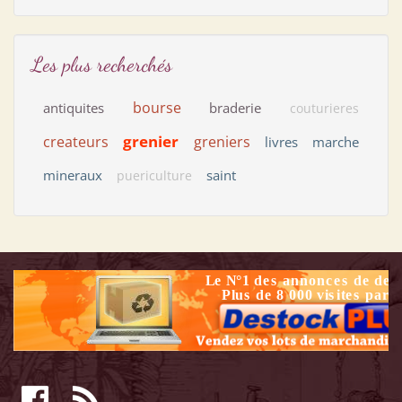
Les plus recherchés
bourse
antiquites
braderie
couturieres
grenier
createurs
greniers
livres
marche
mineraux
saint
puericulture