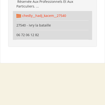
Réservée Aux Professionnels Et Aux
Particuliers. ...
chedly__hadj_kacem__27540
27540 - ivry la bataille
06 72 06 12 82