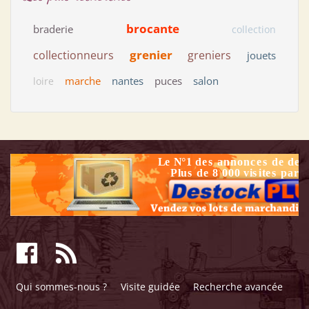
brocante
braderie
collection
grenier
collectionneurs
greniers
jouets
marche
nantes
puces
salon
loire
Qui sommes-nous ?
Visite guidée
Recherche avancée