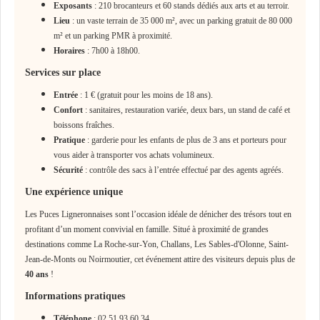
Exposants
: 210 brocanteurs et 60 stands dédiés aux arts et au terroir.
Lieu
: un vaste terrain de 35 000 m², avec un parking gratuit de 80 000
m² et un parking PMR à proximité.
Horaires
: 7h00 à 18h00.
Services sur place
Entrée
: 1 € (gratuit pour les moins de 18 ans).
Confort
: sanitaires, restauration variée, deux bars, un stand de café et
boissons fraîches.
Pratique
: garderie pour les enfants de plus de 3 ans et porteurs pour
vous aider à transporter vos achats volumineux.
Sécurité
: contrôle des sacs à l’entrée effectué par des agents agréés.
Une expérience unique
Les Puces Ligneronnaises sont l’occasion idéale de dénicher des trésors tout en
profitant d’un moment convivial en famille. Situé à proximité de grandes
destinations comme La Roche-sur-Yon, Challans, Les Sables-d'Olonne, Saint-
Jean-de-Monts ou Noirmoutier, cet événement attire des visiteurs depuis plus de
40 ans
!
Informations pratiques
Téléphone
: 02 51 93 60 34.