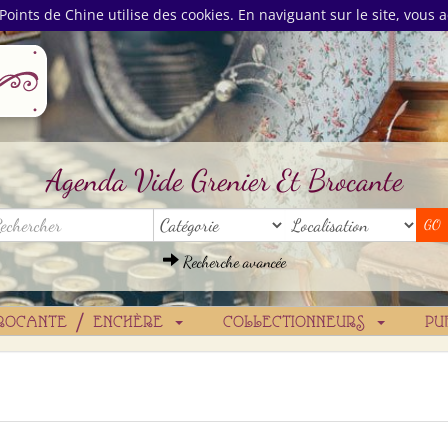
Points de Chine utilise des cookies. En naviguant sur le site, vous a
Agenda Vide Grenier Et Brocante
Recherche avancée
ROCANTE / ENCHÈRE
COLLECTIONNEURS
PU