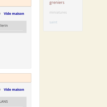
greniers
miniatures
0
Vide maison
saint
llerin
0
Vide maison
LLANS