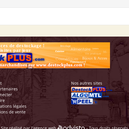
t
Nos autres sites
rtenaires
necter
ire
ations légales
ions de vente
Site réalisé par l'
agence web
- Tous droits réservés