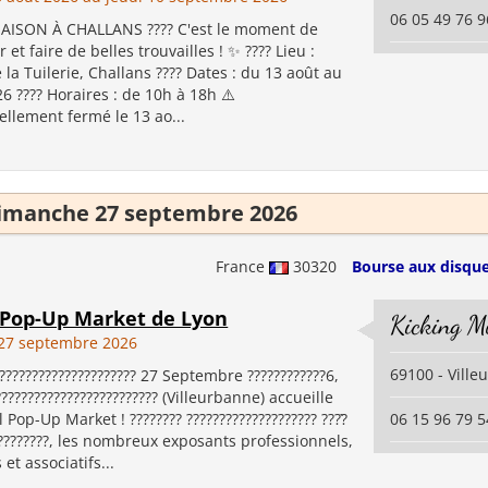
06 05 49 76 9
MAISON À CHALLANS ???? C'est le moment de
 et faire de belles trouvailles ! ✨ ???? Lieu :
la Tuilerie, Challans ???? Dates : du 13 août au
6 ???? Horaires : de 10h à 18h ⚠️
ellement fermé le 13 ao...
imanche 27 septembre 2026
France
30320
Bourse aux disque
l Pop-Up Market de Lyon
Kicking M
27 septembre 2026
69100 - Vill
????????????????????? 27 Septembre ????????????6,
????????????????????????? (Villeurbanne) accueille
 Pop-Up Market ! ???????? ???????????????????? ????̀
06 15 96 79 5
?????????, les nombreux exposants professionnels,
 et associatifs...