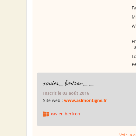
Fa
M
W
Fr
Ta
Lo
Pe
xavier_bertron__
Inscrit le 03 août 2016
Site web :
www.aslmontigne.fr
xavier_bertron__
Voir la 