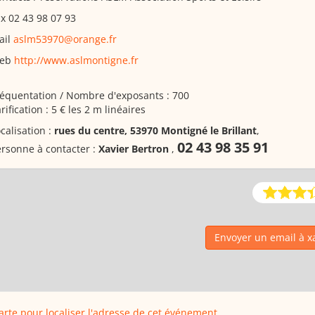
x 02 43 98 07 93
ail
aslm53970@orange.fr
eb
http://www.aslmontigne.fr
équentation / Nombre d'exposants : 700
rification : 5 € les 2 m linéaires
calisation :
rues du centre, 53970 Montigné le Brillant
,
02 43 98 35 91
rsonne à contacter :
Xavier Bertron
,
Envoyer un email à x
carte pour localiser l'adresse de cet événement