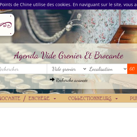
Points de Chine utilise des cookies. En naviguant sur le site, vous a
Agenda Vide Grenier Et Brocante
Recherche avancée
ROCANTE / ENCHÈRE
COLLECTIONNEURS
PU