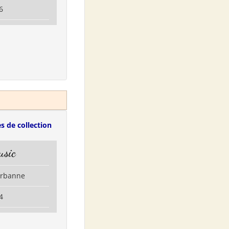
6
s de collection
usic
eurbanne
4