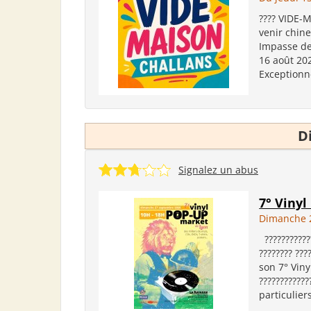
???? VIDE-
venir chiner
Impasse de 
16 août 202
Exceptionn
D
Signalez un abus
7° Viny
Dimanche 
???????????
???????? ???
son 7° Vinyl
???????????
particuliers