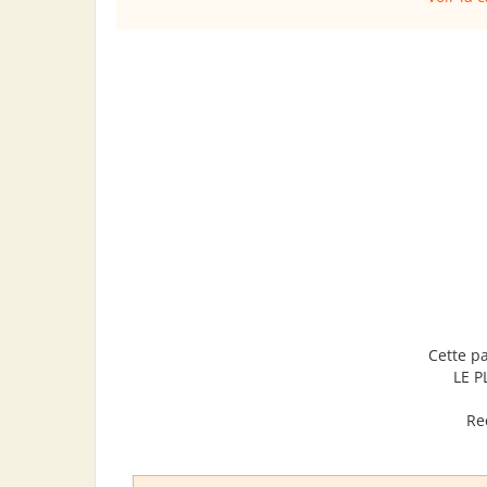
Cette p
LE 
Re