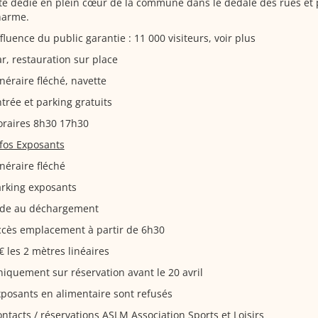
te dédié en plein cœur de la commune dans le dédale des rues et 
harme.
fluence du public garantie : 11 000 visiteurs, voir plus
r, restauration sur place
inéraire fléché, navette
trée et parking gratuits
oraires 8h30 17h30
fos Exposants
inéraire fléché
arking exposants
ide au déchargement
ccès emplacement à partir de 6h30
€ les 2 mètres linéaires
iquement sur réservation avant le 20 avril
posants en alimentaire sont refusés
ntacts / réservations ASLM Association Sports et Loisirs