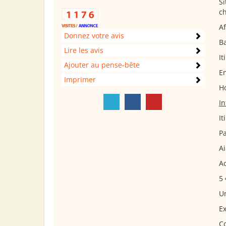
Si
c
Af
Donnez votre avis
Ba
Lire les avis
It
Ajouter au pense-bête
En
Imprimer
H
In
It
P
A
A
5 
Un
Ex
Co