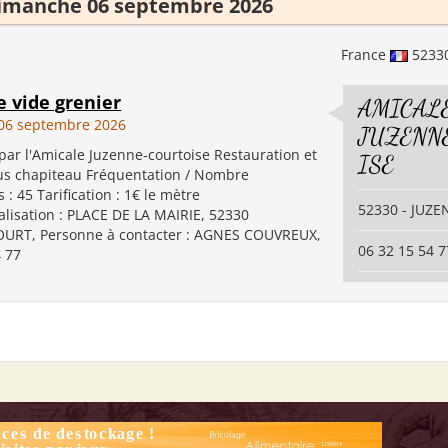
imanche 06 septembre 2026
France
5233
 vide grenier
AMICAL
06 septembre 2026
JUZENN
par l'Amicale Juzenne-courtoise Restauration et
ISE
us chapiteau Fréquentation / Nombre
 : 45 Tarification : 1€ le mètre
52330 - JUZ
alisation : PLACE DE LA MAIRIE, 52330
URT, Personne à contacter : AGNES COUVREUX,
06 32 15 54 7
4 77