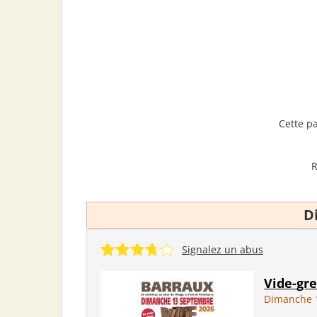
Cette p
R
D
Signalez un abus
Vide-gr
Dimanche 