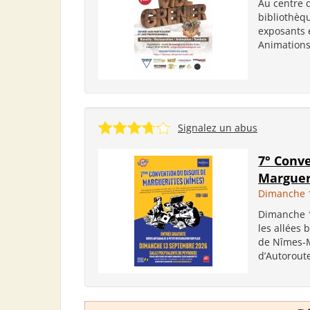
Au centre d
bibliothèqu
exposants 
Animations
Signalez un abus
7° Conv
Marguer
Dimanche 
Dimanche 1
les allées
de Nîmes-M
d’Autorout