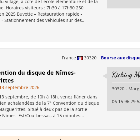
u village, à côté de l'école élémentaire et de la
e. Horaires visiteurs : 7h30 à 17h30 250
en 2025 Buvette – Restauration rapide -
 - Stationnement des véhicules sur des...
France
30320
Bourse aux disque
ention du disque de Nîmes-
Kicking M
ittes
13 septembre 2026
30320 - Marg
3 septembre, de 10h à 18h, venez flâner dans
06 15 96 79 5
 bien achalandées de la 7° Convention du disque
arguerittes. Situé à deux pas de la sortie
e Nîmes- Est/Courbessac, à 15 minutes...