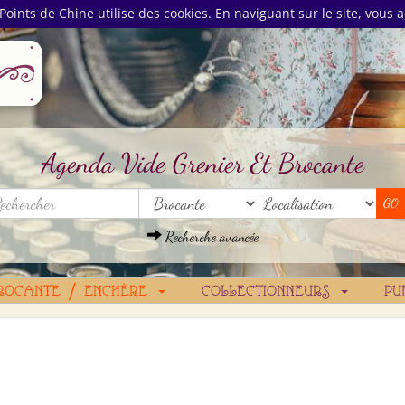
Points de Chine utilise des cookies. En naviguant sur le site, vous a
Agenda Vide Grenier Et Brocante
Recherche avancée
ROCANTE / ENCHÈRE
COLLECTIONNEURS
PU