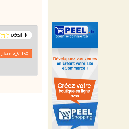
Détail
al_dorme_51150