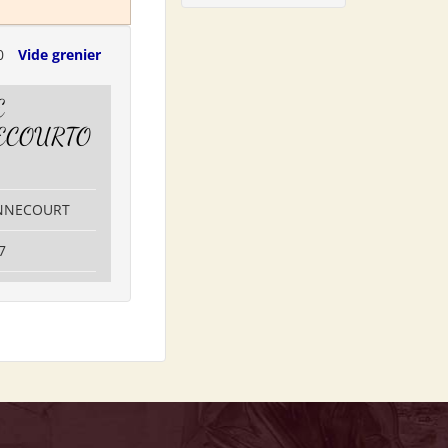
0
Vide grenier
E
ECOURTO
ENNECOURT
7