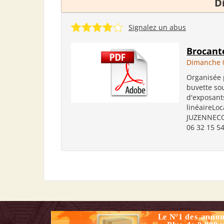
D
Signalez un abus
Brocante
Dimanche 
Organisée 
buvette so
d'exposants
linéaireLoc
JUZENNECO
06 32 15 5