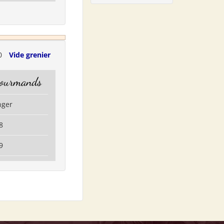
0
Vide grenier
gourmands
nger
8
9