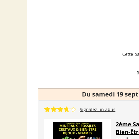
Cette p
R
Du samedi 19 sep
Signalez un abus
2ème Sa
Bien-Êt