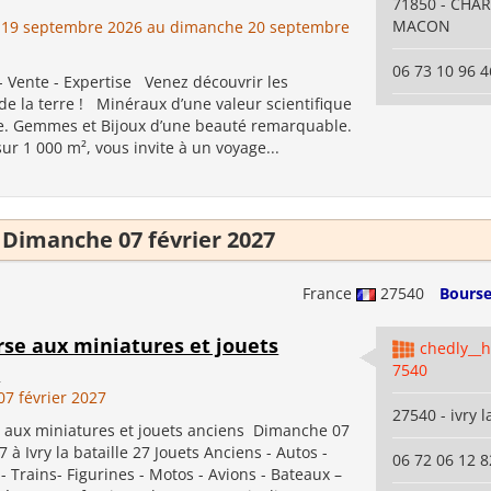
71850 - CHA
MACON
 19 septembre 2026 au dimanche 20 septembre
06 73 10 96 4
- Vente - Expertise Venez découvrir les
de la terre ! Minéraux d’une valeur scientifique
e. Gemmes et Bijoux d’une beauté remarquable.
r 1 000 m², vous invite à un voyage...
Dimanche 07 février 2027
France
27540
Bourse
rse aux miniatures et jouets
chedly__
s
7540
7 février 2027
27540 - ivry l
 aux miniatures et jouets anciens Dimanche 07
7 à Ivry la bataille 27 Jouets Anciens - Autos -
06 72 06 12 8
 Trains- Figurines - Motos - Avions - Bateaux –