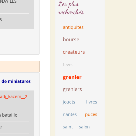
RNAY LES
Les plus
recherchés
6
antiquites
bourse
createurs
feves
grenier
 de miniatures
greniers
hadj_kacem__2
jouets
livres
puces
nantes
a bataille
saint
salon
2