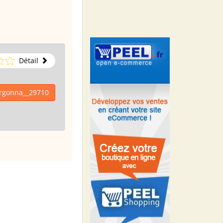
Détail
ergonna__29710