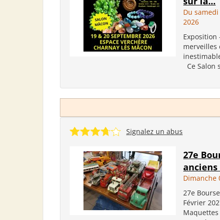
sur la...
Du samedi
2026
Exposition 
merveilles 
inestimabl
Ce Salon su
Signalez un abus
27e Bou
ancien
Dimanche 0
27e Bourse
Février 202
Maquettes -