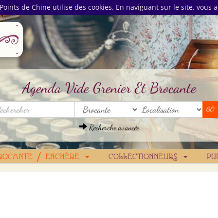
Points de Chine utilise des cookies. En naviguant sur le site, vous a
Agenda Vide Grenier Et Brocante
Recherche avancée
ROCANTE / ENCHÈRE
COLLECTIONNEURS
PU