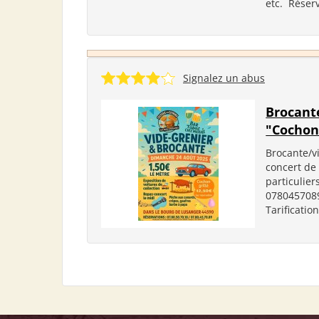
etc. Réserv
Signalez un abus
Brocante
"Cochon 
Brocante/v
concert de 
particulie
0780457089
Tarificatio