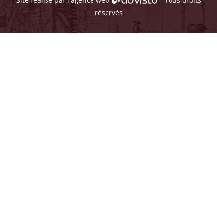
Site réalisé par l'
agence web
- Tous droits
réservés