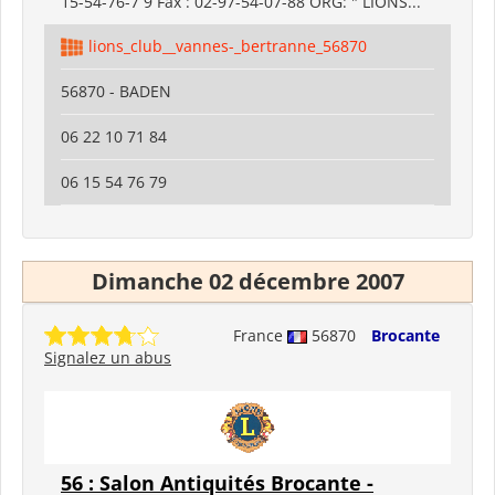
15-54-76-7 9 Fax : 02-97-54-07-88 ORG: " LIONS...
lions_club__vannes-_bertranne_56870
56870 - BADEN
06 22 10 71 84
06 15 54 76 79
Dimanche 02 décembre 2007
France
56870
Brocante
Signalez un abus
56 : Salon Antiquités Brocante -