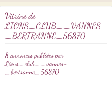
Vitrine de
LIONS_CLUB__VANNES-
_BERTRANNE_56870
8 annonces publiées par
Lions_club__vannes-
_bertranne_56870