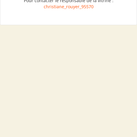
Pour contacter le responsable de la vitrine :
christiane_rouyer_95570