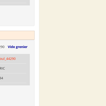
290
Vide grenier
coul_44290
RRIC
84