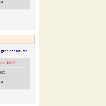
84
 grenier / Bourse
coul_44290
RRIC
84