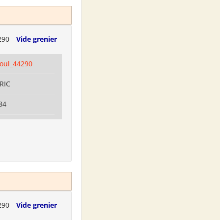
290
Vide grenier
coul_44290
RRIC
84
290
Vide grenier