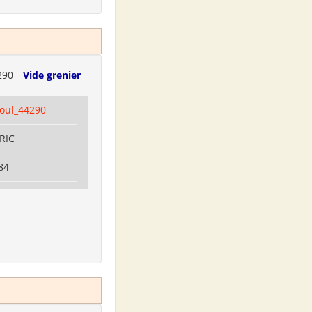
290
Vide grenier
coul_44290
RRIC
84