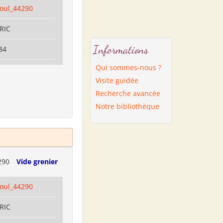
coul_44290
RRIC
Informations
84
Qui sommes-nous ?
Visite guidée
Recherche avancée
Notre bibliothèque
290
Vide grenier
coul_44290
RRIC