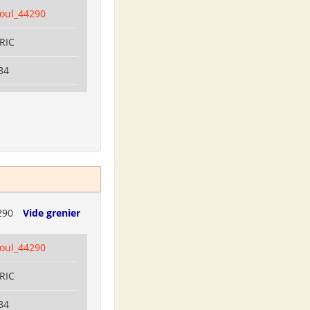
coul_44290
RRIC
84
290
Vide grenier
coul_44290
RRIC
84