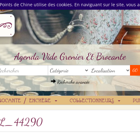
Points de Chine utilise des cookies. En naviguant sur le site, vous a
Agenda Vide Grenier Et Brocante
Recherche avancée
ROCANTE / ENCHÈRE
COLLECTIONNEURS
PU
L_44290