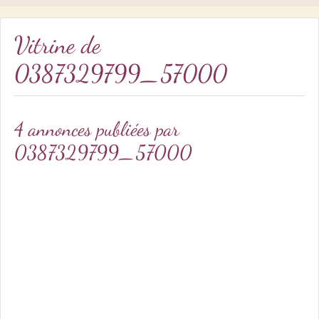
Vitrine de
0387329799_57000
4 annonces publiées par
0387329799_57000