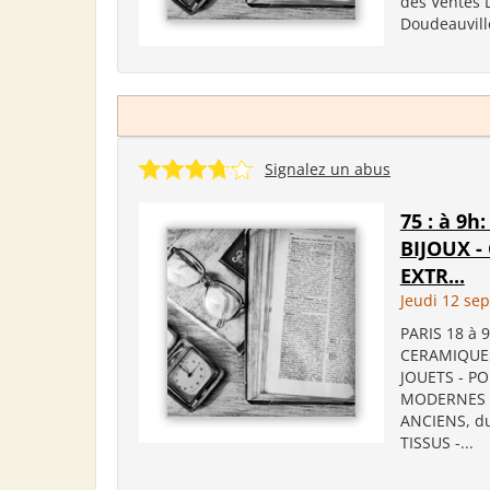
des Ventes 
Doudeauville
Signalez un abus
75 : à 9
BIJOUX -
EXTR...
Jeudi 12 se
PARIS 18 à 
CERAMIQUES
JOUETS - PO
MODERNES -
ANCIENS, du
TISSUS -...