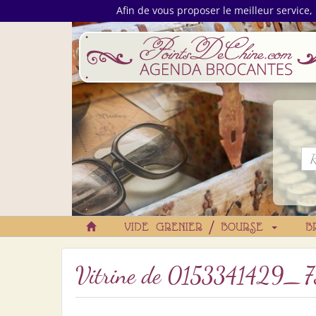
Afin de vous proposer le meilleur service, 
VIDE GRENIER / BOURSE
B
Vitrine de
0153341429_7