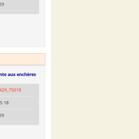
29
nte aux enchères
429_75018
IS 18
29