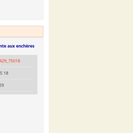
nte aux enchères
429_75018
IS 18
29