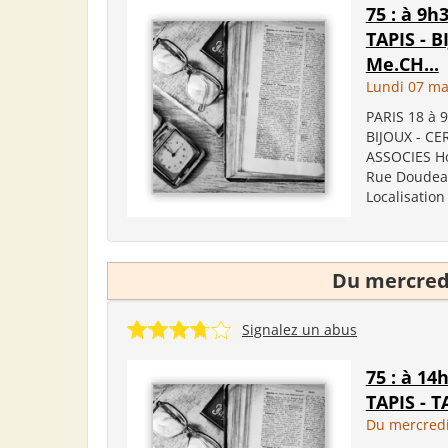
75 : à 9
TAPIS - 
Me.CH...
Lundi 07 ma
PARIS 18 à 
BIJOUX - C
ASSOCIES Ho
Rue Doudeauv
Localisation 
Du mercredi
Signalez un abus
75 : à 1
TAPIS - 
Du mercredi