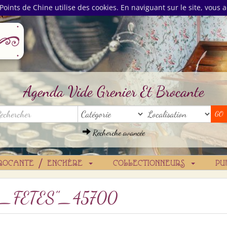
Points de Chine utilise des cookies. En naviguant sur le site, vous a
Agenda Vide Grenier Et Brocante
Recherche avancée
ROCANTE / ENCHÈRE
COLLECTIONNEURS
PU
_FETES"_45700