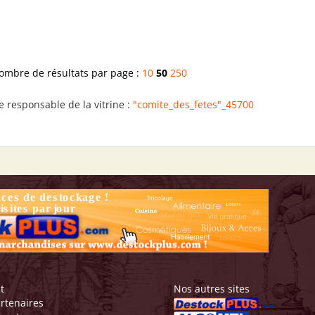
ombre de résultats par page :
10
50
250
e responsable de la vitrine :
"comite_des_fetes"_45700
t
Nos autres sites
rtenaires