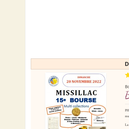
D
Bo
B
PHI
mul
La 