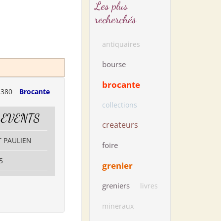
Les plus
recherchés
antiquaires
bourse
brocante
1380
Brocante
collections
 EVENTS
createurs
T PAULIEN
foire
5
grenier
greniers
livres
mineraux