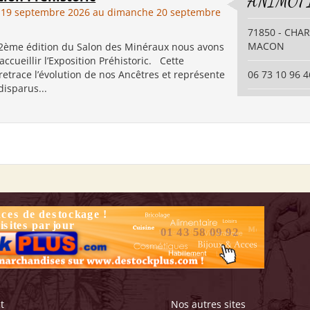
ANIMOT
 19 septembre 2026 au dimanche 20 septembre
71850 - CHA
MACON
 2ème édition du Salon des Minéraux nous avons
'accueillir l’Exposition Préhistoric. Cette
retrace l’évolution de nos Ancêtres et représente
06 73 10 96 4
disparus...
t
Nos autres sites