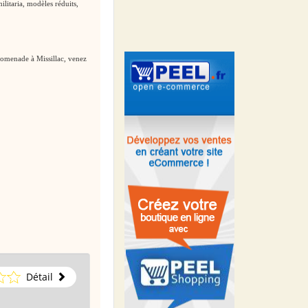
ilitaria, modèles réduits,
romenade à Missillac, venez
Détail