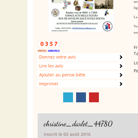
ser
fig
La 
Vou
nou
Fr
Ta
Donnez votre avis
Lo
Lire les avis
Pe
Ajouter au pense-bête
Imprimer
christine_darlet_44780
Inscrit le 03 août 2016