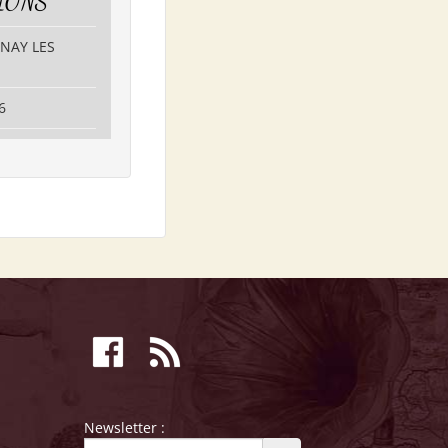
IONS
RNAY LES
6
Newsletter :