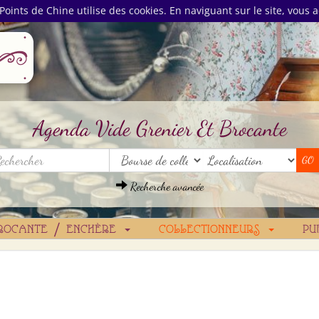
Points de Chine utilise des cookies. En naviguant sur le site, vous a
Agenda Vide Grenier Et Brocante
Recherche avancée
ROCANTE / ENCHÈRE
COLLECTIONNEURS
PU