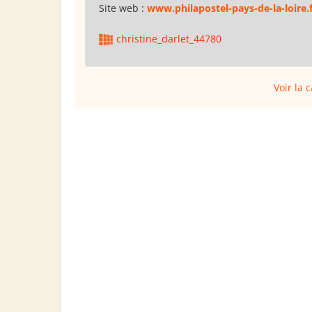
Site web :
www.philapostel-pays-de-la-loire.f
christine_darlet_44780
Voir la 