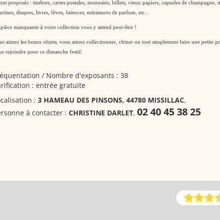
ont proposés : timbres, cartes postales, monnaies, billets, vieux papiers, capsules de champagne, m
urines, disques, livres, fèves, faïences, miniatures de parfum, etc...
pièce manquante à votre collection vous y attend peut-être !
s aimez les beaux objets, vous aimez collectionner, chiner ou tout simplement faire une petite p
s rejoindre pour ce dimanche festif.
équentation / Nombre d'exposants : 38
rification : entrée gratuite
calisation :
3 HAMEAU DES PINSONS, 44780 MISSILLAC
,
02 40 45 38 25
rsonne à contacter :
CHRISTINE DARLET
,