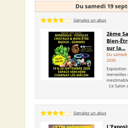
Du samedi 19 sep
Signalez un abus
2ème Sa
Bien-Êt
sur la...
Du samedi
2026
Exposition 
merveilles 
inestimabl
Ce Salon su
Signalez un abus
L'Exposi