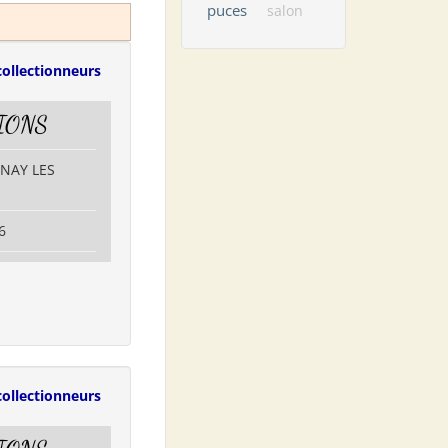
puces
salon
collectionneurs
IONS
RNAY LES
6
collectionneurs