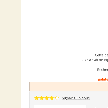
Cette p
87 : à 14h30: 
Recher
galat
Signalez un abus