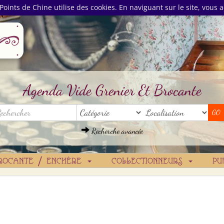
Points de Chine utilise des cookies. En naviguant sur le site, vous a
Agenda Vide Grenier Et Brocante
Recherche avancée
ROCANTE / ENCHÈRE
COLLECTIONNEURS
PU