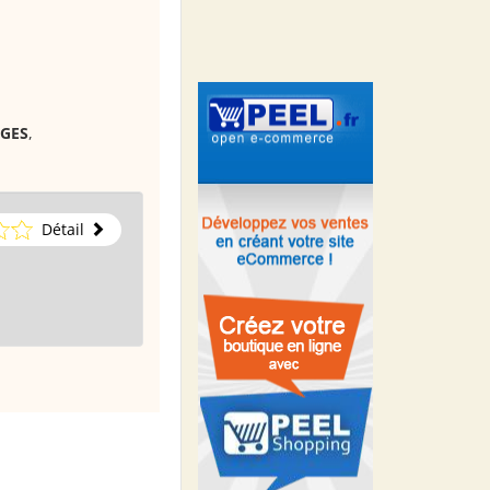
OGES
,
Détail