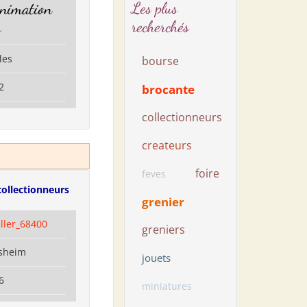
Animation
Les plus
recherchés
s
les
bourse
2
brocante
collectionneurs
createurs
foire
feves
collectionneurs
grenier
ller_68400
greniers
isheim
jouets
6
miniatures