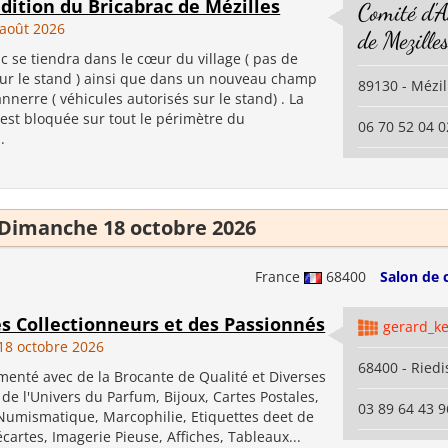
ition du Bricabrac de Mézilles
Comité d'
août 2026
de Mezille
c se tiendra dans le cœur du village ( pas de
sur le stand ) ainsi que dans un nouveau champ
89130 - Mézil
nnerre ( véhicules autorisés sur le stand) . La
 est bloquée sur tout le périmètre du
06 70 52 04 0
.
Dimanche 18 octobre 2026
France
68400
Salon de 
s Collectionneurs et des Passionnés
gerard_ke
8 octobre 2026
68400 - Ried
menté avec de la Brocante de Qualité et Diverses
 de l'Univers du Parfum, Bijoux, Cartes Postales,
03 89 64 43 9
, Numismatique, Marcophilie, Etiquettes deet de
écartes, Imagerie Pieuse, Affiches, Tableaux...