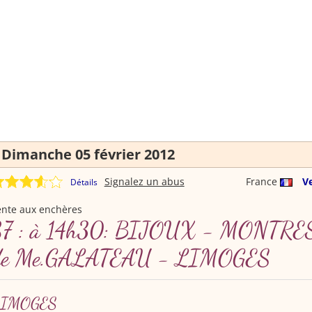
Dimanche 05 février 2012
Signalez un abus
France
V
Détails
ente aux enchères
87 : à 14h30: BIJOUX - MONTRES 
de Me.GALATEAU - LIMOGES
IMOGES