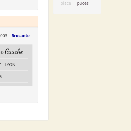
puces
place
9003
Brocante
ve Gauche
7 - LYON
6