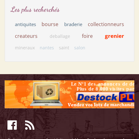
Les plus recherchés
bourse
collectionneurs
antiquites
braderie
grenier
createurs
foire
deballage
mineraux
nantes
saint
salon