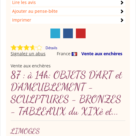
Lire les avis
Ajouter au pense-bête
Imprimer
Détails
Signalez un abus
France
Vente aux enchères
Vente aux enchères
87 : à 14h: OBJETS D'ART et
D'AMEUBLEMENT -
SCULPTURES - BRONZES
- TABLEAUX du XIXè et...
LIMOGES