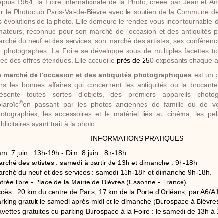
puis 1964, la Foire internationale de la Photo, créée par Jean et A
r le Photoclub Paris-Val-de-Bièvre avec le soutien de la Commune de
s évolutions de la photo. Elle demeure le rendez-vous incontournable d
ateurs, reconnue pour son marché de l'occasion et des antiquités 
rché du neuf et des services, son marché des artistes, ses conférenc
 photographes. La Foire se développe sous de multiples facettes to
ec des offres étendues. Elle accueille
près de 25
0 exposants chaque 
 marché de l'occasion et des antiquités photographiques
est un 
rs les bonnes affaires qui concernent les antiquités ou la brocante
résente toutes sortes d'objets, des premiers appareils photog
®
laroïd
en passant par les photos anciennes de famille ou de vo
otographies, les accessoires et le matériel liés au cinéma, les pell
blicitaires ayant trait à la photo.
INFORMATIONS PRATIQUES
m. 7 juin : 13h-19h - Dim. 8 juin : 8h-18h
rché des artistes : samedi à partir de 13h et dimanche : 9h-18h
rché du neuf et des services : samedi 13h-18h et dimanche 9h-18h.
trée libre - Place de la Mairie de Bièvres (Essonne - France)
cès : 20 km du centre de Paris, 17 km de la Porte d'Orléans, par A6/A
rking gratuit le samedi après-midi et le dimanche (Burospace à Bièvre
vettes gratuites du parking Burospace à la Foire : le samedi de 13h à