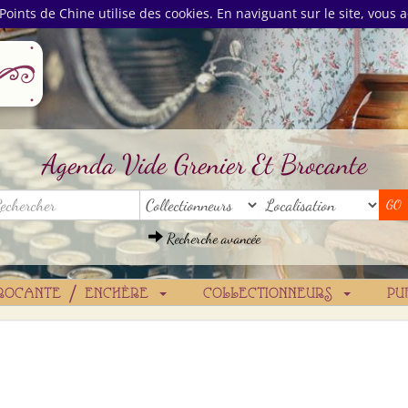
Points de Chine utilise des cookies. En naviguant sur le site, vous a
Agenda Vide Grenier Et Brocante
Recherche avancée
ROCANTE / ENCHÈRE
COLLECTIONNEURS
PU