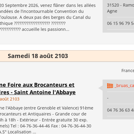
31520 - Ramon
0 Septembre 2026, venez flâner dans les allées
Agne
andées de l’incontournable Convention du
Toulouse. A deux pas des berges du Canal du
thique ???????????????????? ????????
06 15 96 79 5
???????????? accueille les passionn...
Samedi 18 août 2103
Franc
me Foire aux Brocanteurs et
_bruas_ca
res - Saint Antoine l'Abbaye
-
août 2103
ine l'Abbaye (entre Grenoble et Valence) 91ème
04 76 36 63 4
Brocanteurs et Antiquaires - Grande cour de
8h à 18h - Extérieur - Entrée gratuite 30 exp.
nels) Tel : 04-76-36-44-46 Fax : 04-76-36-44-30
.S" Localisation ...