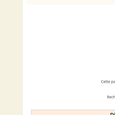
Cette p
Rech
D