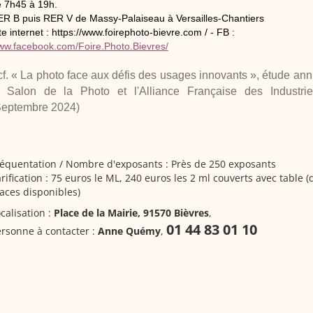
 7h45 à 19h.
R B puis RER V de Massy-Palaiseau à Versailles-Chantiers
te internet : https://www.foirephoto-bievre.com / - FB :
w.facebook.com/Foire.Photo.Bievres/
cf. « La photo face aux défis des usages innovants », étude ann
e Salon de la Photo et l'Alliance Française des Industr
Septembre 2024)
équentation / Nombre d'exposants : Près de 250 exposants
rification : 75 euros le ML, 240 euros les 2 ml couverts avec table (
aces disponibles)
calisation :
Place de la Mairie, 91570 Bièvres
,
01 44 83 01 10
rsonne à contacter :
Anne Quémy
,