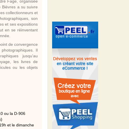
ndré Fage, organisée
 Bièvres a su suivre
es collectionneurs et
photographiques, son
es et ses expositions
ut en se réinventant
année
.
point de convergence
 photographiques. Il
raphiques jusqu'au
yage, les livres de
icules ou les objets
10 ou la D-906
s)
 19h et le dimanche