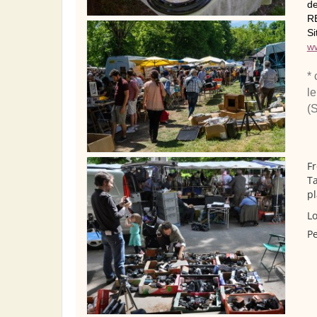
de
RE
Si
ww
* 
l
(
Fr
Ta
pl
Lo
Pe