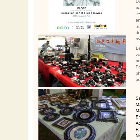
De
pa
le
am
ma
de
av
Le
ve
p
Po
ph
pu
Sa
Ma
Ma
En
Ac
Pa
Na