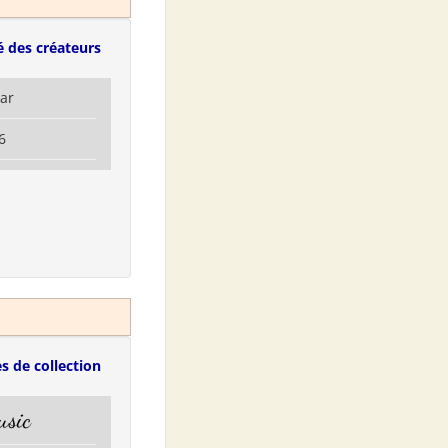
 des créateurs
lar
6
s de collection
usic