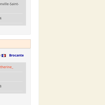
ville-Saint-
4
e
Brocante
therine_
8