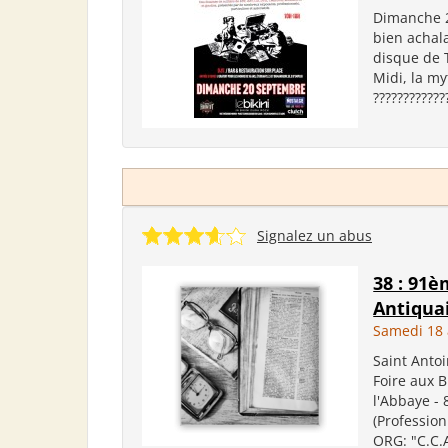
Dimanche 2
bien achal
disque de 
Midi, la my
????????????
Signalez un abus
38 : 91è
Antiquai
Samedi 18 
Saint Anto
Foire aux 
l'Abbaye - 
(Profession
ORG: "C.C.A