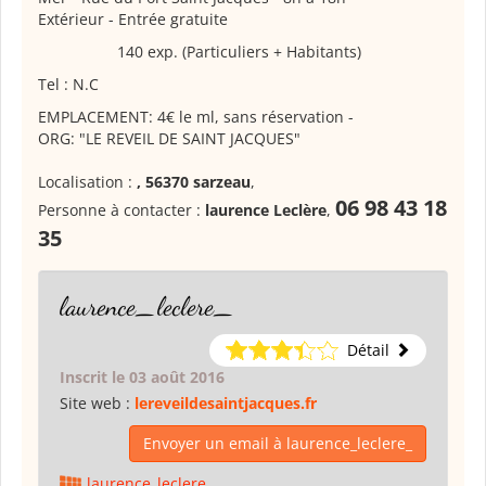
Extérieur - Entrée gratuite
140 exp. (Particuliers + Habitants)
Tel : N.C
EMPLACEMENT: 4€ le ml, sans réservation -
ORG: "LE REVEIL DE SAINT JACQUES"
Localisation :
, 56370 sarzeau
,
06 98 43 18
Personne à contacter :
laurence Leclère
,
35
laurence_leclere_
Détail
Inscrit le 03 août 2016
Site web :
lereveildesaintjacques.fr
Envoyer un email à laurence_leclere_
laurence_leclere_