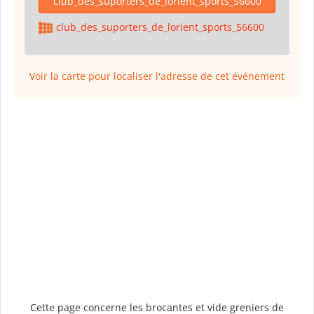
club_des_suporters_de_lorient_sports_56600
club_des_suporters_de_lorient_sports_56600
Voir la carte pour localiser l'adresse de cet événement
Cette page concerne les brocantes et vide greniers de