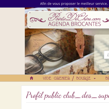
Afin de vous proposer le meilleur service, 
VIDE GRENIER / BOURSE
B
Profil public club_des_