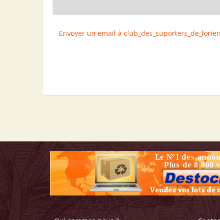
Envoyer un email à club_des_suporters_de_lorie