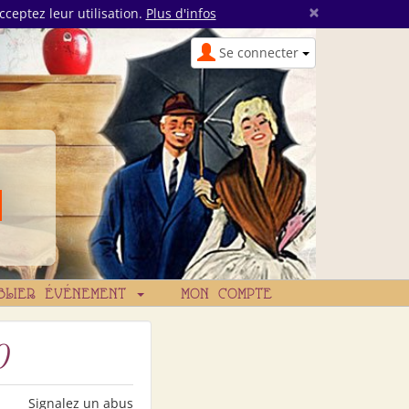
×
cceptez leur utilisation.
Plus d'infos
Se connecter
BLIER ÉVÉNEMENT
MON COMPTE
0
Signalez un abus