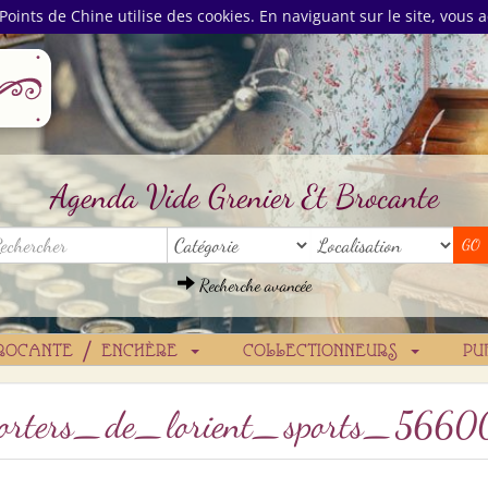
Points de Chine utilise des cookies. En naviguant sur le site, vous a
Agenda Vide Grenier Et Brocante
Recherche avancée
ROCANTE / ENCHÈRE
COLLECTIONNEURS
PU
suporters_de_lorient_sports_5660