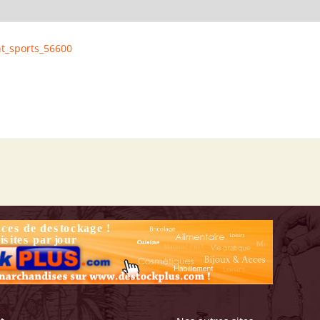
nt_sports_56600