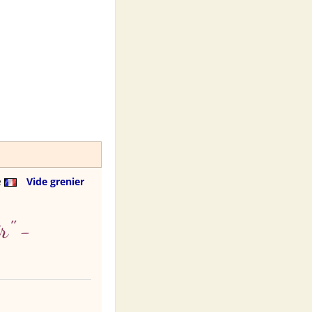
e
Vide grenier
r" -