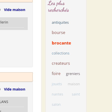
Les plus
recherchés
0
Vide maison
llerin
antiquites
bourse
brocante
collections
createurs
foire
greniers
jouets
maison
0
Vide maison
nantes
saint
LLANS
salon
6