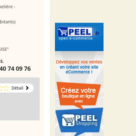
elière -
bitants)
ISE"
ES
,
40 74 09 76
Détail