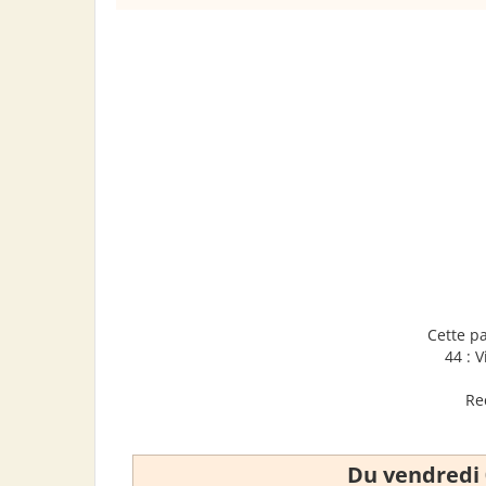
Cette p
44 : 
Re
Du vendredi 