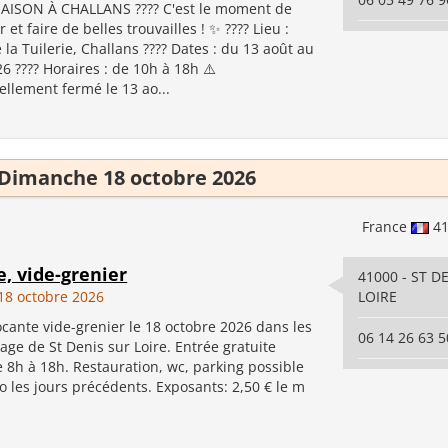
MAISON À CHALLANS ???? C'est le moment de
 et faire de belles trouvailles ! ✨ ???? Lieu :
la Tuilerie, Challans ???? Dates : du 13 août au
6 ???? Horaires : de 10h à 18h ⚠️
ellement fermé le 13 ao...
Dimanche 18 octobre 2026
France
4
, vide-grenier
41000 - ST D
8 octobre 2026
LOIRE
cante vide-grenier le 18 octobre 2026 dans les
06 14 26 63 5
lage de St Denis sur Loire. Entrée gratuite
e 8h à 18h. Restauration, wc, parking possible
 les jours précédents. Exposants: 2,50 € le m