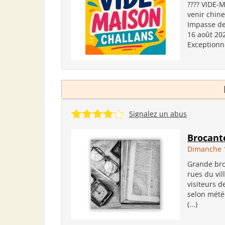
???? VIDE-
venir chiner
Impasse de 
16 août 202
Exceptionn
Signalez un abus
Brocante
Dimanche 1
Grande bro
rues du vil
visiteurs d
selon météo
(...)