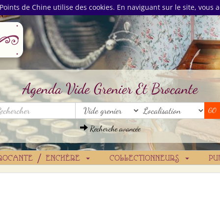
Points de Chine utilise des cookies. En naviguant sur le site, vous a
Agenda Vide Grenier Et Brocante
Recherche avancée
ROCANTE / ENCHÈRE
COLLECTIONNEURS
PU