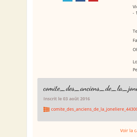
Vi
- 
Te
Fa
O
Lo
Pe
comite_des_anciens_de_la_jon
Inscrit le 03 août 2016
comite_des_anciens_de_la_joneliere_4430
Voir la 