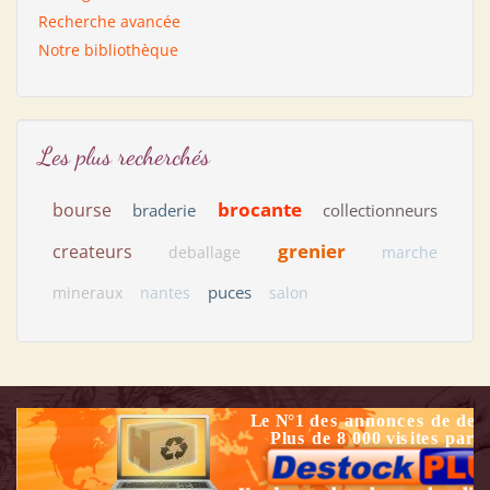
Recherche avancée
Notre bibliothèque
Les plus recherchés
brocante
bourse
braderie
collectionneurs
grenier
createurs
deballage
marche
puces
mineraux
nantes
salon