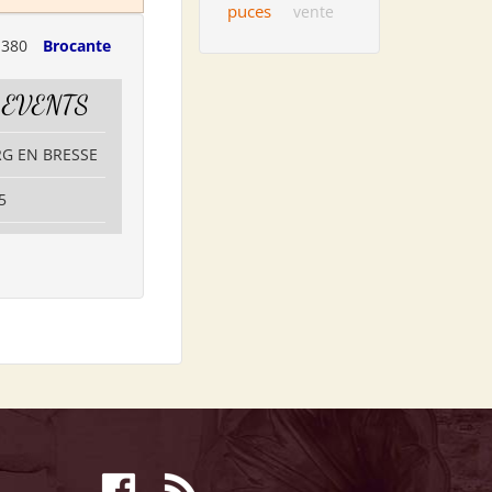
puces
vente
1380
Brocante
 EVENTS
RG EN BRESSE
5