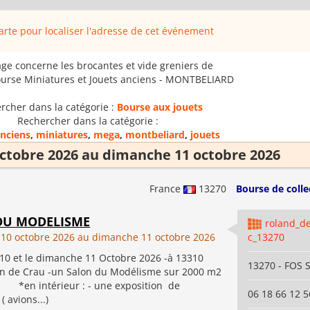
carte pour localiser l'adresse de cet événement
age concerne les brocantes et vide greniers de
ourse Miniatures et Jouets anciens - MONTBELIARD
rcher dans la catégorie :
Bourse aux jouets
Rechercher dans la catégorie :
nciens
,
miniatures
,
mega
,
montbeliard
,
jouets
ctobre 2026 au dimanche 11 octobre 2026
France
13270
Bourse de colle
DU MODELISME
roland_d
10 octobre 2026 au dimanche 11 octobre 2026
c_13270
 10 et le dimanche 11 Octobre 2026 -à 13310
13270 - FOS
in de Crau -un Salon du Modélisme sur 2000 m2
n intérieur : - une exposition de
06 18 66 12 5
 avions...)