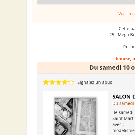
Voir la 
Cette p
25 : Méga B
Reche
bourse
,
a
Du samedi 10 o
Signalez un abus
SALON 
Du samedi 
-le samedi
Saint Mart
avec : *e
modélisme (