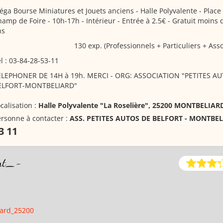
ga Bourse Miniatures et Jouets anciens
- Halle Polyvalente - Place
amp de Foire - 10h-17h - Intérieur - Entrée à 2.5€ - Gratuit moins 
ns
130 exp. (Professionnels + Particuliers + Asso
l : 03-84-28-53-11
ELEPHONER DE 14H à 19h. MERCI - ORG: ASSOCIATION "PETITES A
ELFORT-MONTBELIARD"
calisation :
Halle Polyvalente "La Roselière", 25200 MONTBELIAR
rsonne à contacter :
ASS. PETITES AUTOS DE BELFORT - MONTBE
3 11
ort_-
iard_25200