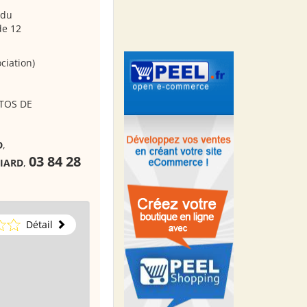
 du
de 12
ciation)
UTOS DE
D
,
03 84 28
LIARD
,
Détail