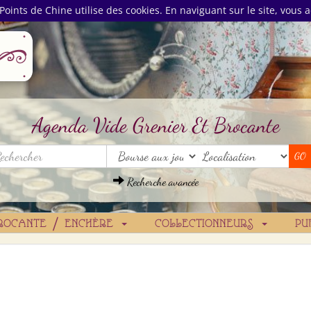
Points de Chine utilise des cookies. En naviguant sur le site, vous a
Agenda Vide Grenier Et Brocante
Recherche avancée
ROCANTE / ENCHÈRE
COLLECTIONNEURS
PU