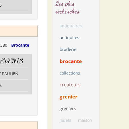
Les plus
5
recherchés
antiquaires
antiquites
1380
Brocante
braderie
 EVENTS
brocante
collections
T PAULIEN
createurs
5
grenier
greniers
jouets
maison