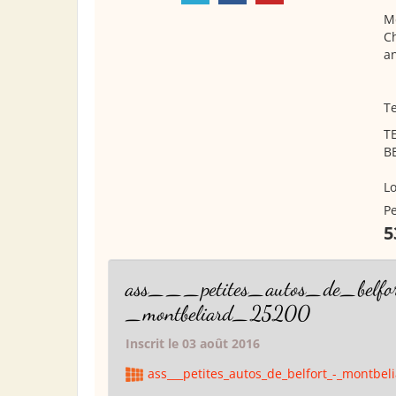
Mé
Ch
a
Te
T
B
Lo
Pe
5
ass___petites_autos_de_belf
_montbeliard_25200
Inscrit le 03 août 2016
ass___petites_autos_de_belfort_-_montbel