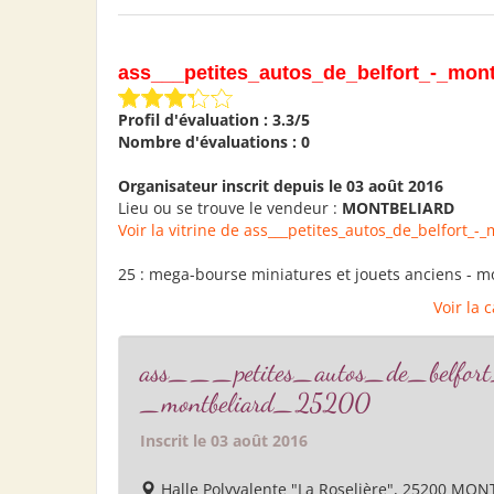
ass___petites_autos_de_belfort_-_mon
Profil d'évaluation : 3.3/5
Nombre d'évaluations : 0
Organisateur inscrit depuis le 03 août 2016
Lieu ou se trouve le vendeur :
MONTBELIARD
Voir la vitrine de ass___petites_autos_de_belfort_
25 : mega-bourse miniatures et jouets anciens - m
Voir la 
ass___petites_autos_de_belfor
_montbeliard_25200
Inscrit le 03 août 2016
Halle Polyvalente "La Roselière", 25200 MO