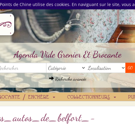
Points de Chine utilise des cookies. En naviguant sur le site, vous a
Agenda Vide Grenier Et Brocante
Recherche avancée
ROCANTE / ENCHÈRE
COLLECTIONNEURS
PU
ites_autos_de_belfort_-