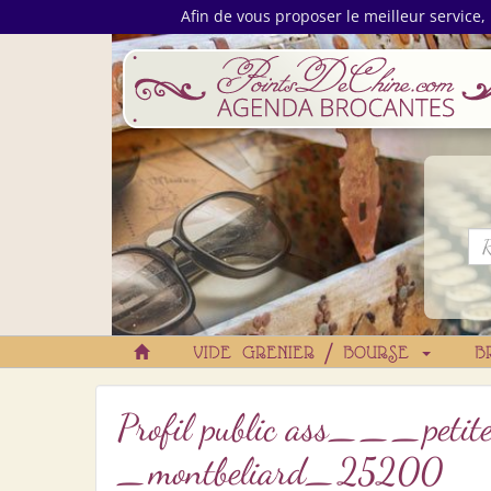
Afin de vous proposer le meilleur service, 
VIDE GRENIER / BOURSE
B
Profil public ass___pet
_montbeliard_25200