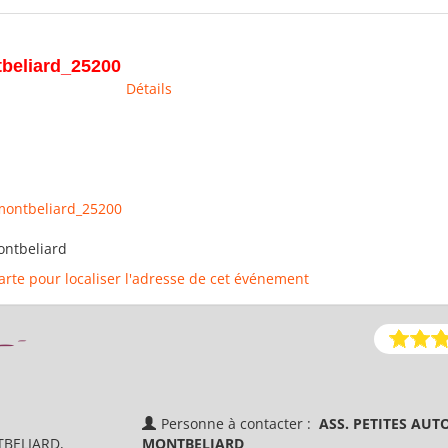
tbeliard_25200
Détails
-_montbeliard_25200
ontbeliard
carte pour localiser l'adresse de cet événement
t_-
Personne à contacter :
ASS. PETITES AUTO
NTBELIARD,
MONTBELIARD