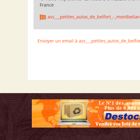
France
ass___petites_autos_de_belfort_-_montbelia
Envoyer un email à ass___petites_autos_de_belfo