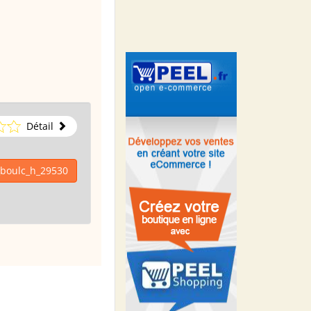
Détail
_boulc_h_29530