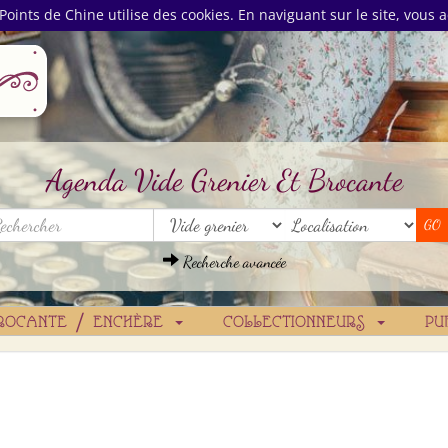
Points de Chine utilise des cookies. En naviguant sur le site, vous a
Agenda Vide Grenier Et Brocante
Recherche avancée
ROCANTE / ENCHÈRE
COLLECTIONNEURS
PU