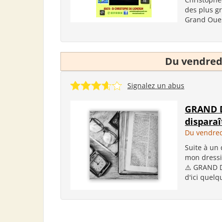
des plus g
Grand Oues
Du vendredi
Signalez un abus
GRAND D
disparaî
Du vendred
Suite à un 
mon dressi
⚠️ GRAND D
d'ici quelqu