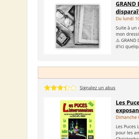
GRAND D
disparaî
Du lundi 1
Suite à un 
mon dressi
⚠️ GRAND D
d'ici quelqu
Signalez un abus
Les Puc
exposan
Dimanche 
Les Puces 
pour les a
Christophe-