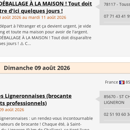
ÉBALLAGE À LA MAISON ! Tout doit
78117 - Touss
tre d'ici quelques jours !
07 71 43 41 9
0 août 2026 au mardi 11 août 2026
départ à l'étranger et ça devient urgent, je vide
ng et toute ma maison pour avoir de l'argent.
ÉBALLAGE À LA MAISON ! Tout doit disparaître
es jours ! ⚠️ C...
Dimanche 09 août 2026
France
8
es Ligneronnaises (brocante
85670 - ST 
ts professionnels)
LIGNERON
09 août 2026
02 51 93 60 3
Ligneronnaises : un rendez-vous incontournable
mateurs de brocante ! Chaque été, à Saint-
du-Ligneron (9 km de Challans), se tient l'une