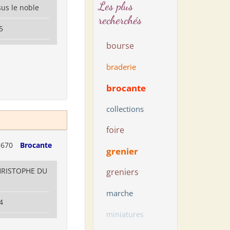
Les plus
us le noble
recherchés
5
bourse
braderie
brocante
collections
foire
5670
Brocante
grenier
CHRISTOPHE DU
greniers
marche
4
miniatures