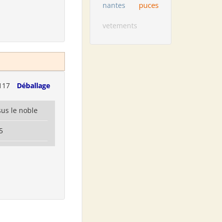
puces
nantes
vetements
117
Déballage
us le noble
5