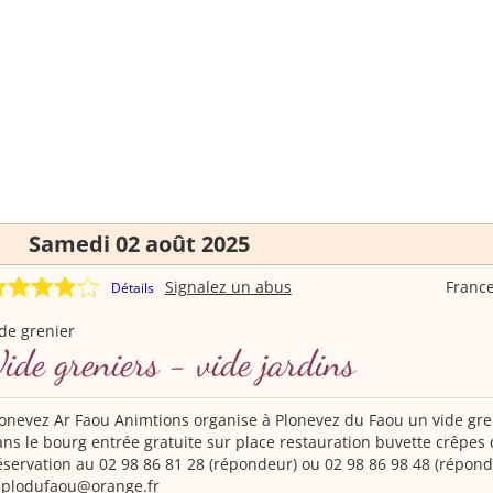
Samedi 02 août 2025
Signalez un abus
Franc
Détails
de grenier
ide greniers - vide jardins
onevez Ar Faou Animtions organise à Plonevez du Faou un vide gren
ns le bourg entrée gratuite sur place restauration buvette crêpes 
servation au 02 98 86 81 28 (répondeur) ou 02 98 86 98 48 (répond
i.plodufaou@orange.fr