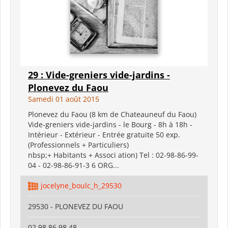
29 : Vide-greniers vide-jardins -
Plonevez du Faou
Samedi 01 août 2015
Plonevez du Faou (8 km de Chateauneuf du Faou)
Vide-greniers vide-jardins - le Bourg - 8h à 18h -
Intérieur - Extérieur - Entrée gratuite 50 exp.
(Professionnels + Particuliers)
nbsp;+ Habitants + Associ ation) Tel : 02-98-86-99-
04 - 02-98-86-91-3 6 ORG...
jocelyne_boulc_h_29530
29530 - PLONEVEZ DU FAOU
02 98 86 98 48