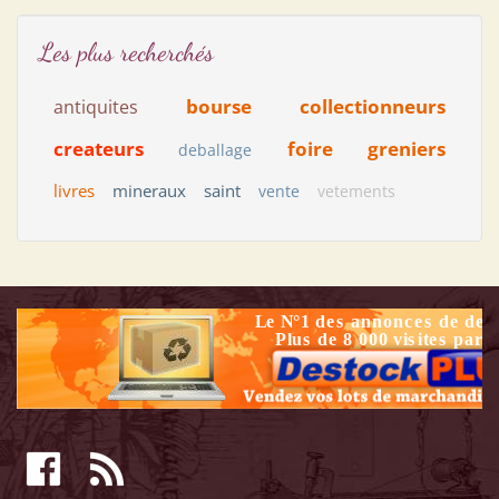
Les plus recherchés
bourse
collectionneurs
antiquites
createurs
foire
greniers
deballage
livres
mineraux
saint
vente
vetements