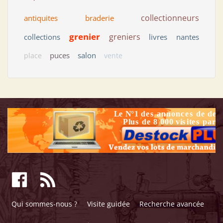
collectionneurs
antiquites
braderie
grenier
greniers
collections
livres
nantes
puces
salon
place
vente
Qui sommes-nous ?
Visite guidée
Recherche avancée