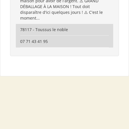
maison pour avoir de l'argent. ⚠️ GRAND
DÉBALLAGE À LA MAISON ! Tout doit
disparaître d'ici quelques jours ! ⚠️ C'est le
moment...
78117 - Toussus le noble
07 71 43 41 95