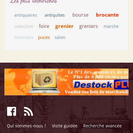
Les plus recherchés
brocante
bourse
antiquites
antiquaires
grenier
foire
greniers
collection
marche
puces
mineraux
salon
Qui sommes-nous ?
Visite guidée
Recherche avancée