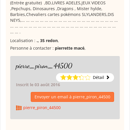
(Entrée gratuite) ,BD,LIVRES ADELES,JEUX VIDEOS
,Pepchups, Dinosaures ,Dragons , Mister hylde,
Barbies,Chevaliers cartes pokémons SLYLANDERS,DIS
NEYS,... ... ... ... ... ... ... ... ... ... ... ... ... ... ... ... ... ... ... ... ...
... ... ... ... ... ... ... ... ... ... ... ... ... ... ... ... ... ... ... ... ... ... ...
... ... .
Localisation :
., 35 redon
,
Personne à contacter :
pierrette macé
,
pierre_piron_44500
Détail
Inscrit le 03 août 2016
Envoyer un email à pierre_piron_44500
pierre_piron_44500