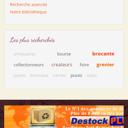
Recherche avancée
Notre bibliothèque
Les plus recherchés
brocante
bourse
antiquaires
grenier
createurs
collectionneurs
foire
puces
jouets
mineraux
nantes
salon