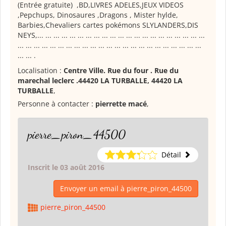
(Entrée gratuite) ,BD,LIVRES ADELES,JEUX VIDEOS
,Pepchups, Dinosaures ,Dragons , Mister hylde,
Barbies,Chevaliers cartes pokémons SLYLANDERS,DIS
NEYS,... ... ... ... ... ... ... ... ... ... ... ... ... ... ... ... ... ... ... ... ...
... ... ... ... ... ... ... ... ... ... ... ... ... ... ... ... ... ... ... ... ... ... ...
... ... .
Localisation :
Centre Ville. Rue du four . Rue du
marechal leclerc .44420 LA TURBALLE, 44420 LA
TURBALLE
,
Personne à contacter :
pierrette macé
,
pierre_piron_44500
Détail
Inscrit le 03 août 2016
Envoyer un email à pierre_piron_44500
pierre_piron_44500