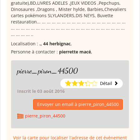
gratuite),BD,LIVRES ADELES ,JEUX VIDEOS ,Pepchups,
Dinosaures ,Dragons , Mister hylde, Barbies,Chevaliers
cartes pokémons SLYLANDERS,DIS NEYS, Buvette
restauration... ... ... ... ... ... ... ... ... ... ... ... ... ... ... ... ... ...
... ... ... ... ... ... ... ... ... ... ... ... ... ... ... ... ... ... ... ... ... ... ...
... ... ... ... ..
Localisation :
., 44 herbignac
,
Personne à contacter :
pierrette macé
,
pierre_piron_44500
Détail
Inscrit le 03 août 2016
Envoyer un email à pierre_piron_44500
pierre_piron_44500
Voir la carte pour localiser l'adresse de cet événement