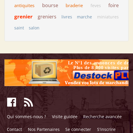
bourse
foire
antiquites
braderie
feves
grenier
greniers
livres
marche
miniatures
saint
salon
Qui sommes-nous ?
Visite guidée
Recherche avancée
Contact
Nos Partenaires
Se connecter
S'inscrire